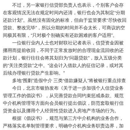
不过，另一家银行信贷部负责人也表示，个别客户会存
在客观情况无法在规定时间内还清，银行也会为其制定“分期
还款计划”。虽然没有固化的标准，但由于监管要求“尽快收回
贷款、整改完毕”，所以分期的时间并不会太长，可商议的空
间极其有限，“只对极个别确实有还款困难的客户适用”。
一位银行业内人士也对财联社记者表示，信贷资金因被
挪用而提前收回，不同于正常发放时的合理现金流回收的还
款计划，银行往往会将其划归为“问题贷款”，放入五级分类
的“关注类贷款”之中。“这会计入借款人的征信记录，或对其
后续办理银行贷款产生影响。”
多地“围剿”造假中介 三类“借款嫌疑人”将被银行重点排查
今日，北京市银协发布《关于进一步加强个人信贷业务
管理工作的倡议书》，从完善贷款合同约束惩戒条款、规范
中介机构管理等方面向会员银行提出倡议，防范套取银行信
贷资金以及挪用个人经营性贷款进入房地产市场的行为。
根据《倡议书》，规范与第三方中介机构的业务合作，
严格落实名单制管理要求，明确中介机构业务职责边界，加