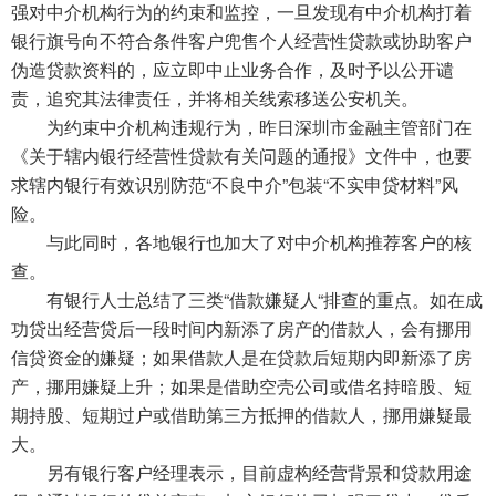
强对中介机构行为的约束和监控，一旦发现有中介机构打着
银行旗号向不符合条件客户兜售个人经营性贷款或协助客户
伪造贷款资料的，应立即中止业务合作，及时予以公开谴
责，追究其法律责任，并将相关线索移送公安机关。
为约束中介机构违规行为，昨日深圳市金融主管部门在
《关于辖内银行经营性贷款有关问题的通报》文件中，也要
求辖内银行有效识别防范“不良中介”包装“不实申贷材料”风
险。
与此同时，各地银行也加大了对中介机构推荐客户的核
查。
有银行人士总结了三类“借款嫌疑人“排查的重点。如在成
功贷出经营贷后一段时间内新添了房产的借款人，会有挪用
信贷资金的嫌疑；如果借款人是在贷款后短期内即新添了房
产，挪用嫌疑上升；如果是借助空壳公司或借名持暗股、短
期持股、短期过户或借助第三方抵押的借款人，挪用嫌疑最
大。
另有银行客户经理表示，目前虚构经营背景和贷款用途