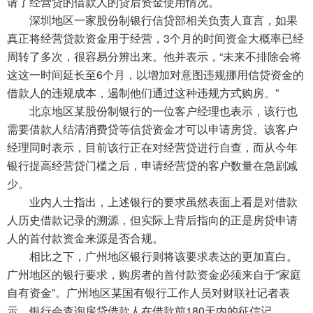
请了经营贷的借款人的贷后资金使用情况。
深圳地区一家股份制银行信贷部相关负责人直言，如果
真正将经营贷款资金用于经营，3个月的时间资金大概率已经
周转了多次，很容易分辨出来。他并表示，“未来不排除会将
这这一时间延长至6个月，以增加对意图违规挪用信贷资金的
借款人的违规成本，遏制他们通过这种违规方式购房。”
北京地区某股份制银行的一位客户经理也表示，该行也
需要借款人结清消费贷等信贷资金才可以申请房贷。该客户
经理同时表示，目前该行正在对经营贷进行自查，而从今年
银行提高经营贷门槛之后，申请经营贷的客户数量在急剧减
少。
业内人士指出，上述银行的要求虽然表面上看是对借款
人历史借款记录的溯源，但实际上背后指向的正是房贷申请
人的首付款资金来源是否合规。
相比之下，广州地区银行则将该要求表达的更加直白。
广州地区的银行要求，购房者的首付款资金必须来自于“家庭
自有资金”。广州地区某国有银行工作人员对财联社记者表
示，银行会查询房贷借款人在借款前180天内的征信记