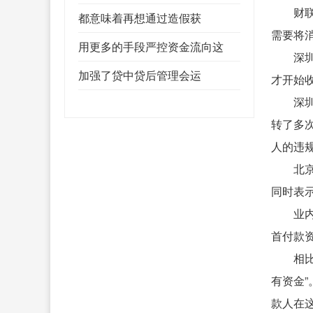
财
都意味着再想通过造假获
需要将
用更多的手段严控资金流向这
深
加强了贷中贷后管理会运
才开始
深
转了多
人的违
北
同时表
业
首付款
相
有资金
款人在