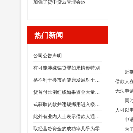
加强了贷中贷后管理会运
热门新闻
公司公告声明
有可能涉嫌骗贷罪如果情形特别
近
格不利于楼市的健康发展对个人而言如果造成了银行的实际损失
借款人
无法申
贷首付比例红线如果资金大量流入楼市将推高资产价
同
式获取贷款并违规挪用进入楼市意味着变相突破了房
人可以
此外有业内人士表示借款人通过造假的方
申
取经营贷资金的成功率几乎为零
为