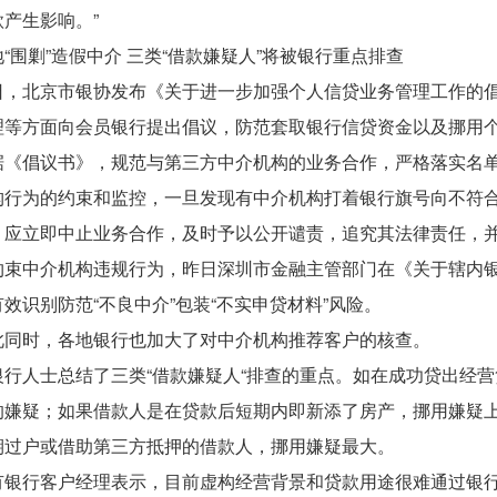
产生影响。”
“围剿”造假中介 三类“借款嫌疑人”将被银行重点排查
日，北京市银协发布《关于进一步加强个人信贷业务管理工作的
理等方面向会员银行提出倡议，防范套取银行信贷资金以及挪用
据《倡议书》，规范与第三方中介机构的业务合作，严格落实名
构行为的约束和监控，一旦发现有中介机构打着银行旗号向不符
，应立即中止业务合作，及时予以公开谴责，追究其法律责任，
约束中介机构违规行为，昨日深圳市金融主管部门在《关于辖内
效识别防范“不良中介”包装“不实申贷材料”风险。
此同时，各地银行也加大了对中介机构推荐客户的核查。
银行人士总结了三类“借款嫌疑人“排查的重点。如在成功贷出经
的嫌疑；如果借款人是在贷款后短期内即新添了房产，挪用嫌疑
期过户或借助第三方抵押的借款人，挪用嫌疑最大。
有银行客户经理表示，目前虚构经营背景和贷款用途很难通过银