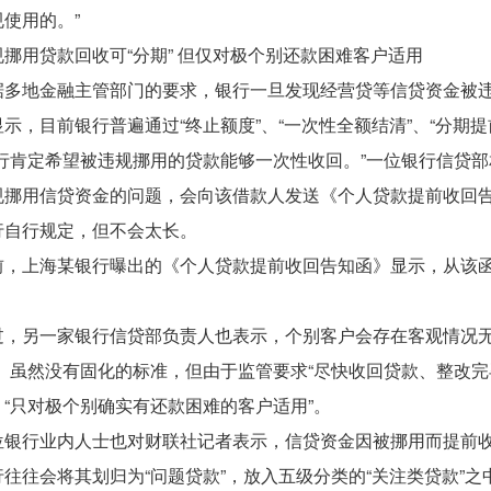
使用的。”
规挪用贷款回收可“分期” 但仅对极个别还款困难客户适用
据多地金融主管部门的要求，银行一旦发现经营贷等信贷资金被
示，目前银行普遍通过“终止额度”、“一次性全额结清”、“分期
银行肯定希望被违规挪用的贷款能够一次性收回。”一位银行信贷
规挪用信贷资金的问题，会向该借款人发送《个人贷款提前收回
行自行规定，但不会太长。
前，上海某银行曝出的《个人贷款提前收回告知函》显示，从该函
过，另一家银行信贷部负责人也表示，个别客户会存在客观情况无
”。虽然没有固化的标准，但由于监管要求“尽快收回贷款、整改
，“只对极个别确实有还款困难的客户适用”。
位银行业内人士也对财联社记者表示，信贷资金因被挪用而提前
行往往会将其划归为“问题贷款”，放入五级分类的“关注类贷款”