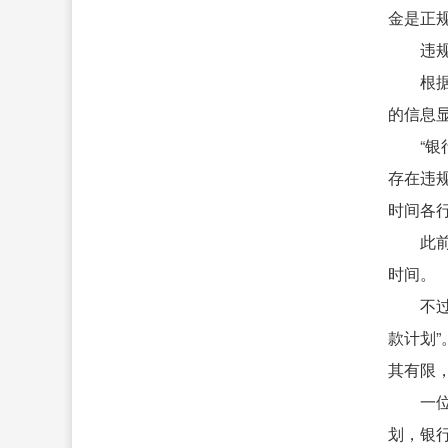
金是正规
违
根
的信息显
“
存在违
时间各
此
时间。
不
款计划
其有限
一
划，银